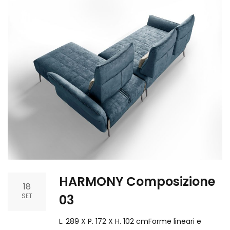
HARMONY Composizione
18
SET
03
L. 289 X P. 172 X H. 102 cmForme lineari e