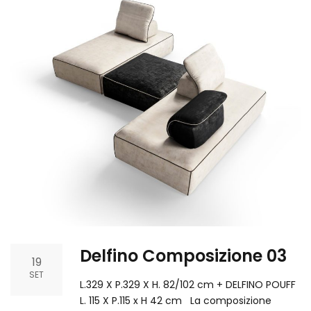
Delfino Composizione 03
19
SET
L.329 X P.329 X H. 82/102 cm + DELFINO POUFF
L. 115 X P.115 x H 42 cm La composizione